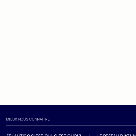
MIEUX NOUS CONNAITRE
ATLANTICO C'EST QUI, C'EST QUOI ?
/
LE RESEAU D'ATL