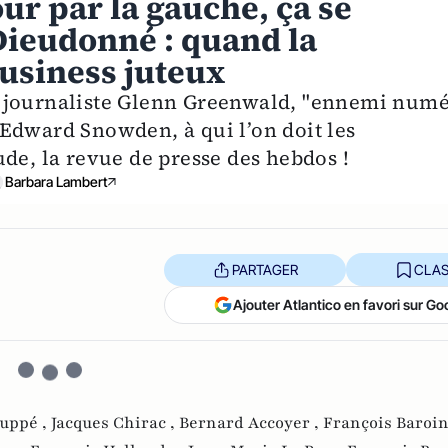
our par la gauche, ça se
Dieudonné : quand la
usiness juteux
u journaliste Glenn Greenwald, "ennemi num
Edward Snowden, à qui l’on doit les
de, la revue de presse des hebdos !
Barbara Lambert
PARTAGER
CLAS
Ajouter Atlantico en favori sur Go
Juppé ,
Jacques Chirac ,
Bernard Accoyer ,
François Baroin