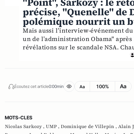
"Point", Sarkozy : le ret
précise, "Quenelle" de 
polémique nourrit un b
Mais aussi l’interview-événement d
un de l’administration Obama" après 
révélations sur le scandale NSA. Chau
Aa
100%
Écoutez cet article
0:00min
Aa
MOTS-CLES
Nicolas Sarkozy ,
UMP ,
Dominique de Villepin ,
Alain 