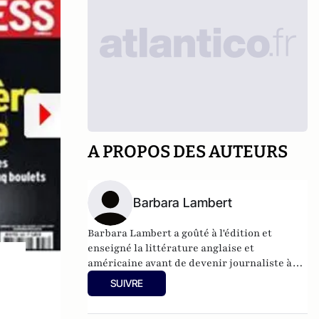
A PROPOS DES AUTEURS
Barbara Lambert
Barbara Lambert a goûté à l'édition et
enseigné la littérature anglaise et
américaine avant de devenir journaliste à
"Livres Hebdo". Elle est aujourd'hui
SUIVRE
responsable des rubriques société/idées
d'Atlantico.fr.