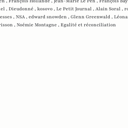
en ,
François Hollande ,
Jean-Marie Le Pen ,
François Bay
el ,
Dieudonné ,
kosovo ,
Le Petit Journal ,
Alain Soral ,
r
esses ,
NSA ,
edward snowden ,
Glenn Greenwald ,
Léona
risson ,
Noémie Montagne ,
Egalité et réconciliation