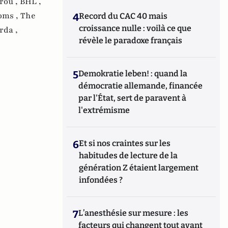
rou ,
BHL ,
oms ,
The
4
Record du CAC 40 mais
croissance nulle : voilà ce que
rda ,
révèle le paradoxe français
5
Demokratie leben! : quand la
démocratie allemande, financée
par l'État, sert de paravent à
l'extrémisme
6
Et si nos craintes sur les
habitudes de lecture de la
génération Z étaient largement
infondées ?
7
L’anesthésie sur mesure : les
facteurs qui changent tout avant