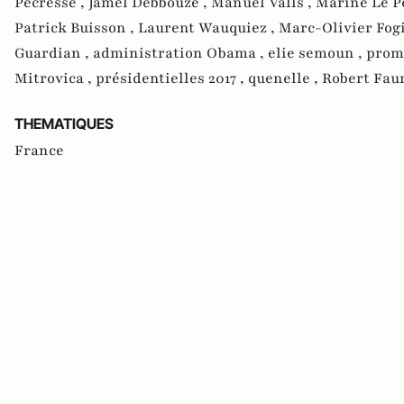
Pecresse ,
Jamel Debbouze ,
Manuel Valls ,
Marine Le P
Patrick Buisson ,
Laurent Wauquiez ,
Marc-Olivier Fogi
Guardian ,
administration Obama ,
elie semoun ,
prom
Mitrovica ,
présidentielles 2017 ,
quenelle ,
Robert Fau
THEMATIQUES
France