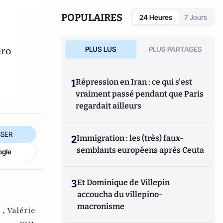
POPULAIRES
24 Heures
7 Jours
éro
PLUS LUS
PLUS PARTAGES
1
Répression en Iran : ce qui s'est
vraiment passé pendant que Paris
regardait ailleurs
SER
2
Immigration : les (très) faux-
semblants européens après Ceuta
ogle
3
Et Dominique de Villepin
accoucha du villepino-
macronisme
 ,
Valérie