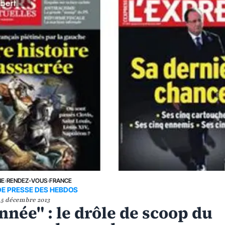
NE
›
RENDEZ-VOUS
›
FRANCE
DE PRESSE DES HEBDOS
5 décembre 2013
née" : le drôle de scoop du