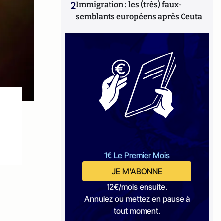
2
Immigration : les (très) faux-
semblants européens après Ceuta
1€ Le Premier Mois
JE M'ABONNE
12€/mois ensuite.
Annulez ou mettez en pause à
tout moment.