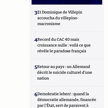
3
Et Dominique de Villepin
accoucha du villepino-
macronisme
4
Record du CAC 40 mais
croissance nulle : voilà ce que
révèle le paradoxe français
5
Retour au pays : un Allemand
décrit le suicide culturel d’une
nation
6
Demokratie leben! : quand la
démocratie allemande, financée
par l'État, sert de paravent à