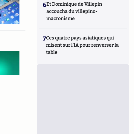
6
Et Dominique de Villepin
accoucha du villepino-
macronisme
7
Ces quatre pays asiatiques qui
misent sur l’IA pour renverser la
table