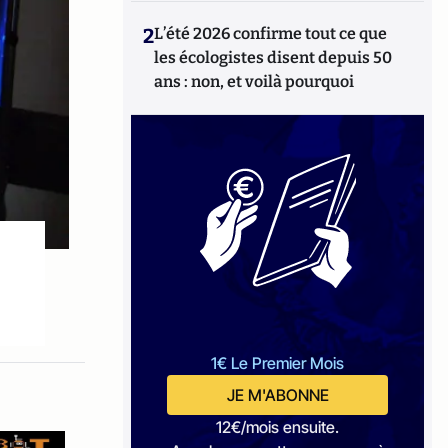
2
L’été 2026 confirme tout ce que
les écologistes disent depuis 50
ans : non, et voilà pourquoi
1€ Le Premier Mois
JE M'ABONNE
12€/mois ensuite.