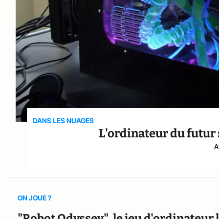
DANS LES NUAGES
L'ordinateur du futur
A
ON JOUE ?
"Robot Odyssey", le jeu d'ordinateur l