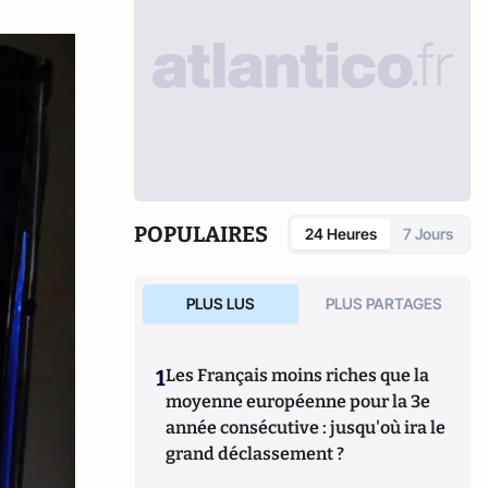
POPULAIRES
24 Heures
7 Jours
PLUS LUS
PLUS PARTAGES
1
Les Français moins riches que la
moyenne européenne pour la 3e
année consécutive : jusqu'où ira le
grand déclassement ?