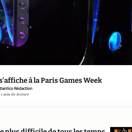
 s'affiche à la Paris Games Week
tlantico Rédaction
1 min de lecture
e plus difficile de tous les temps