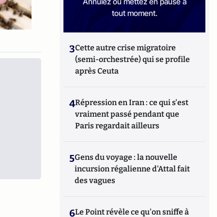
Annulez ou mettez en pause à
tout moment.
3
Cette autre crise migratoire
(semi-orchestrée) qui se profile
après Ceuta
4
Répression en Iran : ce qui s'est
vraiment passé pendant que
Paris regardait ailleurs
5
Gens du voyage : la nouvelle
incursion régalienne d'Attal fait
des vagues
6
Le Point révèle ce qu'on sniffe à