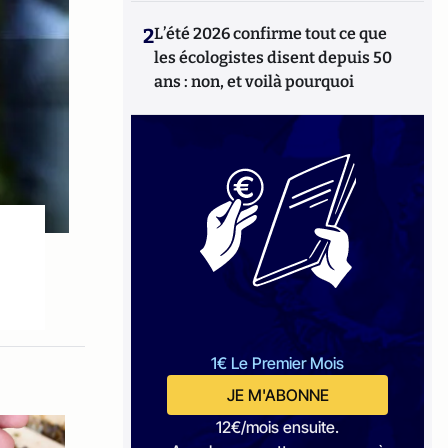
2
L’été 2026 confirme tout ce que
les écologistes disent depuis 50
ans : non, et voilà pourquoi
1€ Le Premier Mois
JE M'ABONNE
12€/mois ensuite.