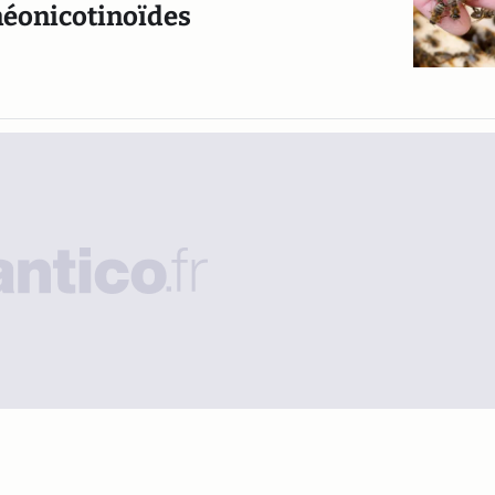
 néonicotinoïdes