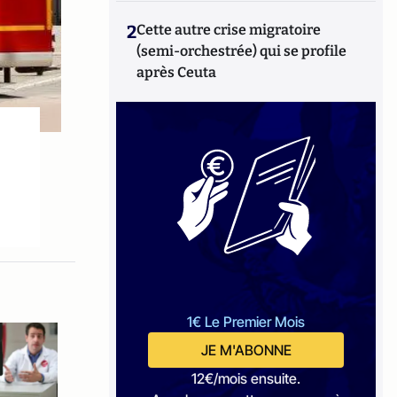
2
Cette autre crise migratoire
(semi-orchestrée) qui se profile
après Ceuta
1€ Le Premier Mois
JE M'ABONNE
12€/mois ensuite.