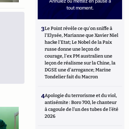
Annulez ou mettez en pause à
tout moment.
3
Le Point révèle ce qu'on sniffe à
l'Elysée, Marianne que Xavier Niel
hacke l'Etat; Le Nobel de la Paix
russe donne une leçon de
courage, l'ex PM australien une
leçon de réalisme sur la Chine, la
DGSE une d'arrogance; Marine
Tondelier fait du Macron
4
Apologie du terrorisme et du viol,
antisémite : Boro 700, le chanteur
à cagoule de l’un des tubes de l’été
2026