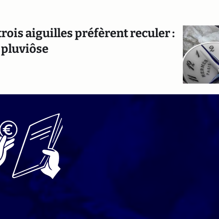
ois aiguilles préfèrent reculer :
 pluviôse