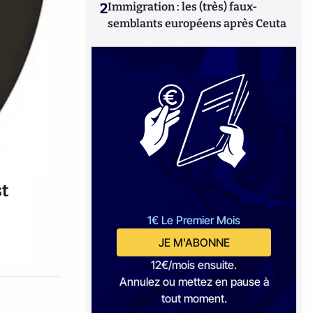
2
Immigration : les (très) faux-
semblants européens après Ceuta
st
1€ Le Premier Mois
JE M'ABONNE
12€/mois ensuite.
Annulez ou mettez en pause à
tout moment.