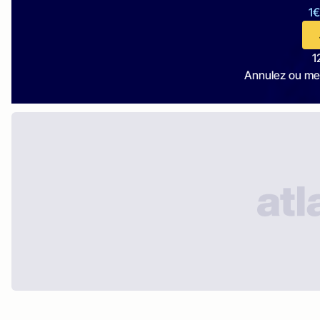
1€
1
Annulez ou me