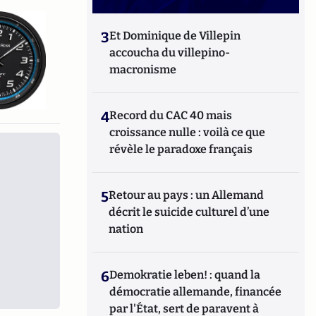
3
Et Dominique de Villepin
accoucha du villepino-
macronisme
4
Record du CAC 40 mais
croissance nulle : voilà ce que
révèle le paradoxe français
5
Retour au pays : un Allemand
décrit le suicide culturel d’une
nation
6
Demokratie leben! : quand la
démocratie allemande, financée
par l'État, sert de paravent à