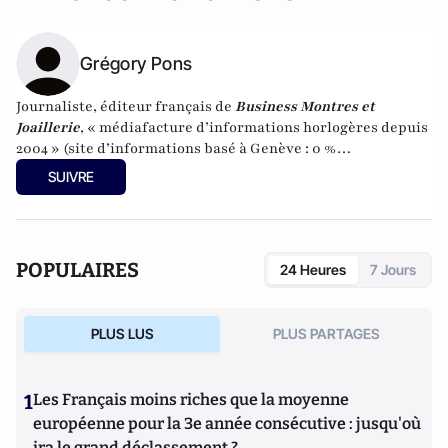
Grégory Pons
Journaliste, éditeur français de
Business Montres et
Joaillerie
, « médiafacture d’informations horlogères depuis
2004 » (site d’informations basé à Genève : 0 %
publicité-100 % liberté), spécialiste du marketing horloger
SUIVRE
et de l’analyse des marchés de la montre.
POPULAIRES
24 Heures
7 Jours
PLUS LUS
PLUS PARTAGES
1
Les Français moins riches que la moyenne
européenne pour la 3e année consécutive : jusqu'où
ira le grand déclassement ?