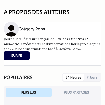
A PROPOS DES AUTEURS
Grégory Pons
Journaliste, éditeur français de
Business Montres et
Joaillerie
, « médiafacture d’informations horlogères depuis
2004 » (site d’informations basé à Genève : 0 %
publicité-100 % liberté), spécialiste du marketing horloger
SUIVRE
et de l’analyse des marchés de la montre.
POPULAIRES
24 Heures
7 Jours
PLUS LUS
PLUS PARTAGES