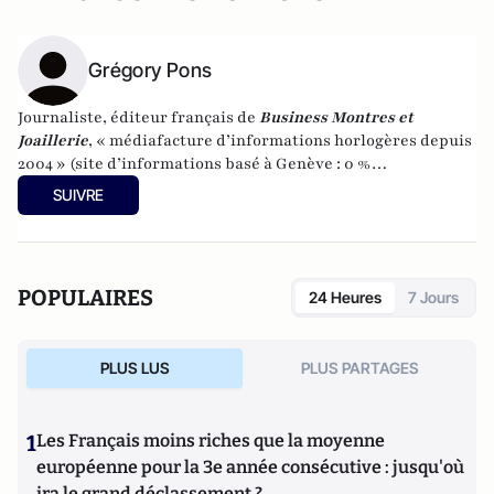
Grégory Pons
Journaliste, éditeur français de
Business Montres et
Joaillerie
, « médiafacture d’informations horlogères depuis
2004 » (site d’informations basé à Genève : 0 %
publicité-100 % liberté), spécialiste du marketing horloger
SUIVRE
et de l’analyse des marchés de la montre.
POPULAIRES
24 Heures
7 Jours
PLUS LUS
PLUS PARTAGES
1
Les Français moins riches que la moyenne
européenne pour la 3e année consécutive : jusqu'où
ira le grand déclassement ?