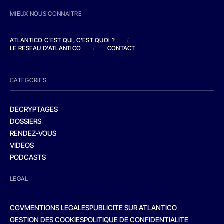
MIEUX NOUS CONNAITRE
ATLANTICO C'EST QUI, C'EST QUOI ?
/
LE RESEAU D'ATLANTICO
/
CONTACT
CATEGORIES
DECRYPTAGES
DOSSIERS
RENDEZ-VOUS
VIDEOS
PODCASTS
LEGAL
CGV
MENTIONS LEGALES
PUBLICITE SUR ATLANTICO
GESTION DES COOKIES
POLITIQUE DE CONFIDENTIALITE