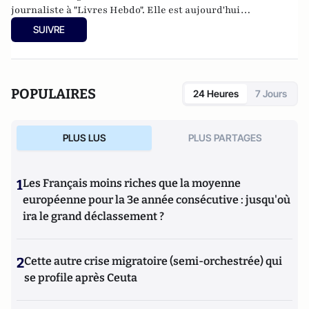
journaliste à "Livres Hebdo". Elle est aujourd'hui
responsable des rubriques société/idées d'Atlantico.fr.
SUIVRE
POPULAIRES
24 Heures
7 Jours
PLUS LUS
PLUS PARTAGES
1
Les Français moins riches que la moyenne
européenne pour la 3e année consécutive : jusqu'où
ira le grand déclassement ?
2
Cette autre crise migratoire (semi-orchestrée) qui
se profile après Ceuta