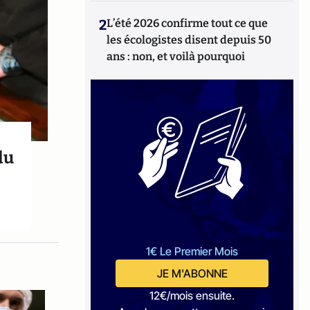
2
L’été 2026 confirme tout ce que
les écologistes disent depuis 50
ans : non, et voilà pourquoi
du
1€ Le Premier Mois
JE M'ABONNE
12€/mois ensuite.