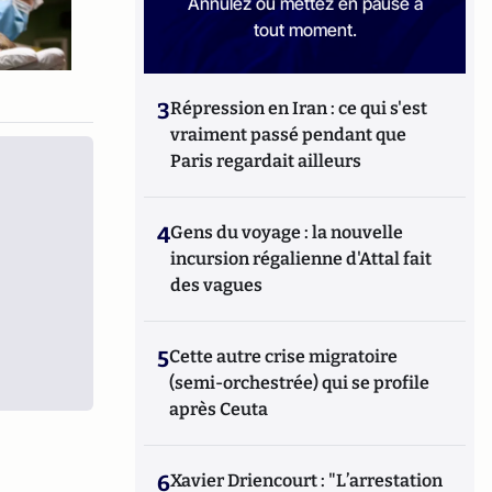
Annulez ou mettez en pause à
tout moment.
3
Répression en Iran : ce qui s'est
vraiment passé pendant que
Paris regardait ailleurs
4
Gens du voyage : la nouvelle
incursion régalienne d'Attal fait
des vagues
5
Cette autre crise migratoire
(semi-orchestrée) qui se profile
après Ceuta
6
Xavier Driencourt : "L’arrestation