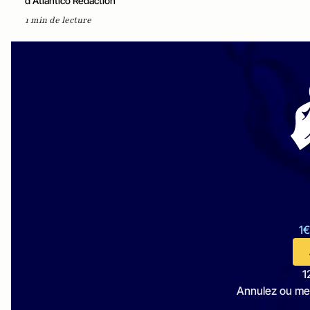
d'Atlantico Rédaction
1 min de lecture
1€
1
Annulez ou me