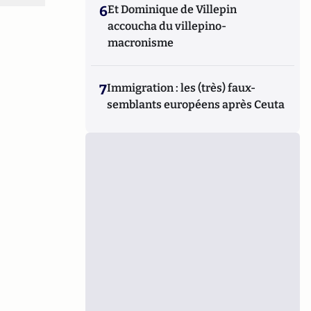
6
Et Dominique de Villepin
accoucha du villepino-
macronisme
7
Immigration : les (très) faux-
semblants européens après Ceuta