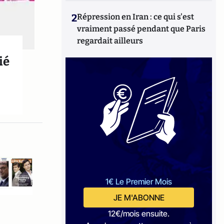
2
Répression en Iran : ce qui s'est
vraiment passé pendant que Paris
regardait ailleurs
ié
1€ Le Premier Mois
JE M'ABONNE
12€/mois ensuite.