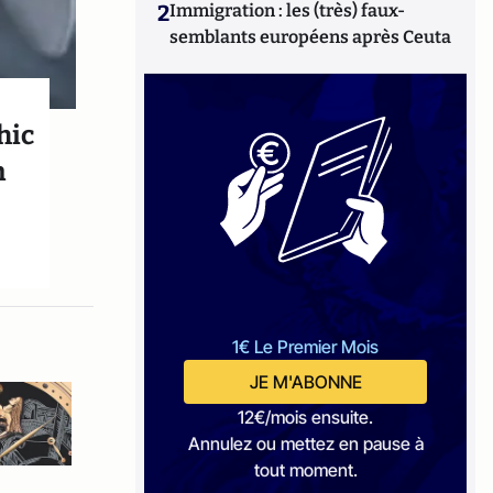
2
Immigration : les (très) faux-
semblants européens après Ceuta
hic
n
1€ Le Premier Mois
JE M'ABONNE
12€/mois ensuite.
Annulez ou mettez en pause à
tout moment.