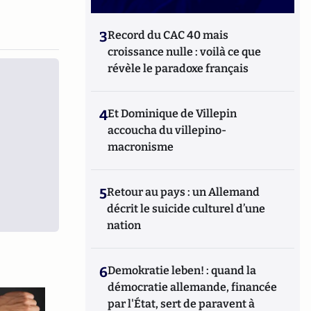
3
Record du CAC 40 mais
croissance nulle : voilà ce que
révèle le paradoxe français
4
Et Dominique de Villepin
accoucha du villepino-
macronisme
5
Retour au pays : un Allemand
décrit le suicide culturel d’une
nation
6
Demokratie leben! : quand la
démocratie allemande, financée
par l'État, sert de paravent à