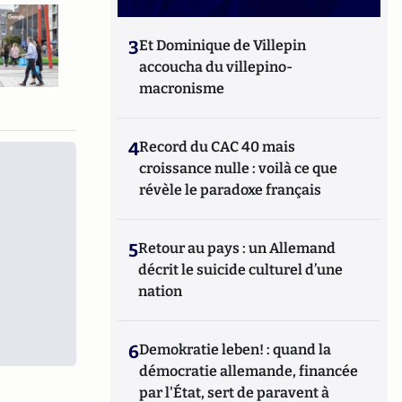
3
Et Dominique de Villepin
accoucha du villepino-
macronisme
4
Record du CAC 40 mais
croissance nulle : voilà ce que
révèle le paradoxe français
5
Retour au pays : un Allemand
décrit le suicide culturel d’une
nation
6
Demokratie leben! : quand la
démocratie allemande, financée
par l'État, sert de paravent à