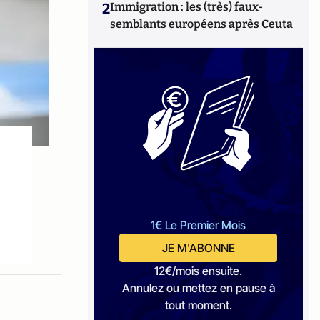
2
Immigration : les (très) faux-
semblants européens après Ceuta
1€ Le Premier Mois
JE M'ABONNE
12€/mois ensuite.
Annulez ou mettez en pause à
tout moment.