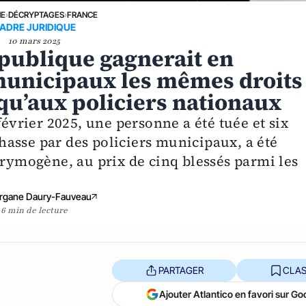
NE
›
DÉCRYPTAGES
›
FRANCE
ADRE JURIDIQUE
10 mars 2025
é publique gagnerait en
municipaux les mêmes droits
qu’aux policiers nationaux
février 2025, une personne a été tuée et six
 chasse par des policiers municipaux, a été
crymogène, au prix de cinq blessés parmi les
rgane Daury-Fauveau
6 min de lecture
PARTAGER
CLAS
Ajouter Atlantico en favori sur Go