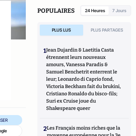
POPULAIRES
24 Heures
7 Jours
PLUS LUS
PLUS PARTAGES
1
Jean Dujardin & Laetitia Casta
étrennent leurs nouveaux
amours, Vanessa Paradis &
Samuel Benchetrit enterrent le
leur; Leonardo di Caprio fond,
Victoria Beckham fait du brukini,
Cristiano Ronaldo du bisco-fils;
Suri ex Cruise joue du
Shakespeare queer
SER
2
Les Français moins riches que la
ogle
moyenne européenne pour la 3e