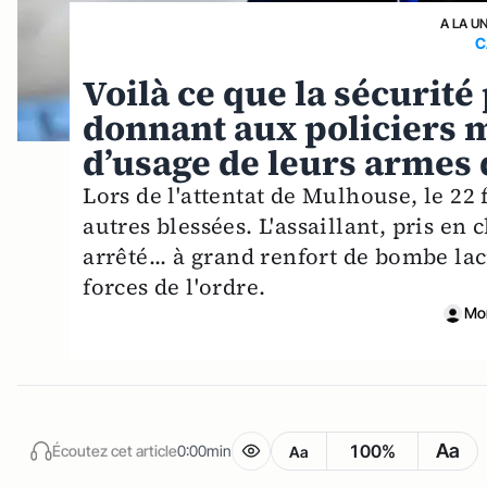
A LA U
C
Voilà ce que la sécurit
donnant aux policiers 
d’usage de leurs armes 
Lors de l'attentat de Mulhouse, le 22 
autres blessées. L'assaillant, pris en
arrêté... à grand renfort de bombe la
forces de l'ordre.
Mo
Aa
100%
Écoutez cet article
0:00min
Aa