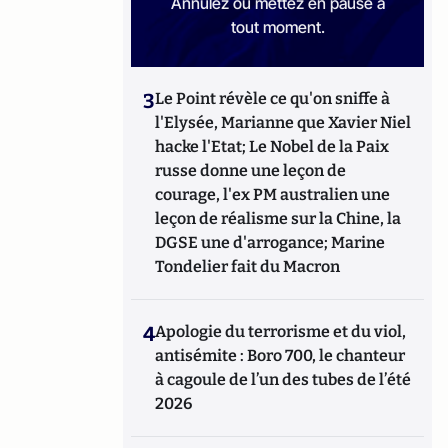
Annulez ou mettez en pause à
tout moment.
3
Le Point révèle ce qu'on sniffe à
l'Elysée, Marianne que Xavier Niel
hacke l'Etat; Le Nobel de la Paix
russe donne une leçon de
courage, l'ex PM australien une
leçon de réalisme sur la Chine, la
DGSE une d'arrogance; Marine
Tondelier fait du Macron
4
Apologie du terrorisme et du viol,
antisémite : Boro 700, le chanteur
à cagoule de l’un des tubes de l’été
2026