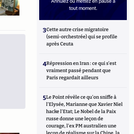
Annulez ou mettez en pause à
tout moment.
3
Cette autre crise migratoire
(semi-orchestrée) qui se profile
après Ceuta
4
Répression en Iran : ce qui s'est
vraiment passé pendant que
Paris regardait ailleurs
5
Le Point révèle ce qu'on sniffe à
l'Elysée, Marianne que Xavier Niel
hacke l'Etat; Le Nobel de la Paix
russe donne une leçon de
courage, l'ex PM australien une
leçon de réalisme sur la Chine, la