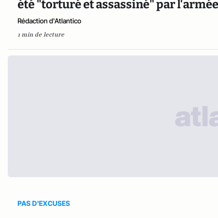
été "torturé et assassiné" par l'armé
Rédaction d'Atlantico
1 min de lecture
PAS D'EXCUSES