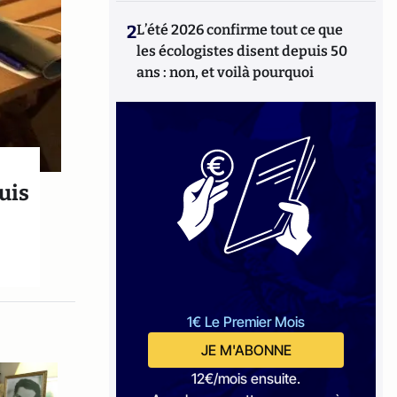
2
L’été 2026 confirme tout ce que
les écologistes disent depuis 50
ans : non, et voilà pourquoi
uis
1€ Le Premier Mois
JE M'ABONNE
12€/mois ensuite.