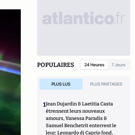
POPULAIRES
24 Heures
7 Jours
PLUS LUS
PLUS PARTAGES
1
Jean Dujardin & Laetitia Casta
étrennent leurs nouveaux
amours, Vanessa Paradis &
Samuel Benchetrit enterrent le
leur; Leonardo di Caprio fond,