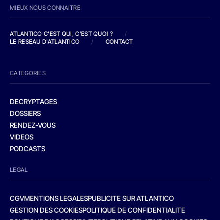
MIEUX NOUS CONNAITRE
ATLANTICO C'EST QUI, C'EST QUOI ?
/
LE RESEAU D'ATLANTICO
/
CONTACT
CATEGORIES
DECRYPTAGES
DOSSIERS
RENDEZ-VOUS
VIDEOS
PODCASTS
LEGAL
CGV
MENTIONS LEGALES
PUBLICITE SUR ATLANTICO
GESTION DES COOKIES
POLITIQUE DE CONFIDENTIALITE