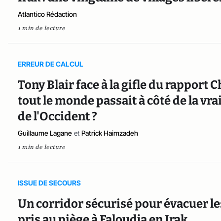
Atlantico Rédaction
1 min de lecture
ERREUR DE CALCUL
Tony Blair face à la gifle du rapport Ch
tout le monde passait à côté de la vra
de l'Occident ?
Guillaume Lagane
et
Patrick Haimzadeh
1 min de lecture
ISSUE DE SECOURS
Un corridor sécurisé pour évacuer les
pris au piège à Faloudja en Irak