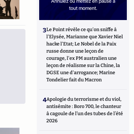
Annulez ou mettez en pause à
tout moment.
3
Le Point révèle ce qu'on sniffe à
l'Elysée, Marianne que Xavier Niel
hacke l'Etat; Le Nobel de la Paix
russe donne une leçon de
courage, l'ex PM australien une
leçon de réalisme sur la Chine, la
DGSE une d'arrogance; Marine
Tondelier fait du Macron
4
Apologie du terrorisme et du viol,
antisémite : Boro 700, le chanteur
à cagoule de l’un des tubes de l’été
2026