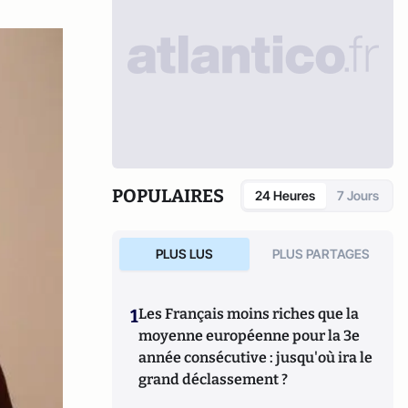
POPULAIRES
24 Heures
7 Jours
PLUS LUS
PLUS PARTAGES
1
Les Français moins riches que la
moyenne européenne pour la 3e
année consécutive : jusqu'où ira le
grand déclassement ?