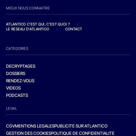
MIEUX NOUS CONNAITRE
ATLANTICO C'EST QUI, C'EST QUOI ?
/
LE RESEAU D'ATLANTICO
/
CONTACT
CATEGORIES
DECRYPTAGES
DOSSIERS
RENDEZ-VOUS
VIDEOS
PODCASTS
LEGAL
CGV
MENTIONS LEGALES
PUBLICITE SUR ATLANTICO
GESTION DES COOKIES
POLITIQUE DE CONFIDENTIALITE