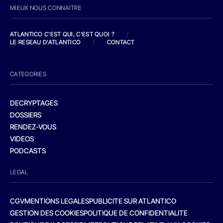
MIEUX NOUS CONNAITRE
ATLANTICO C'EST QUI, C'EST QUOI ?
/
LE RESEAU D'ATLANTICO
/
CONTACT
CATEGORIES
DECRYPTAGES
DOSSIERS
RENDEZ-VOUS
VIDEOS
PODCASTS
LEGAL
CGV
MENTIONS LEGALES
PUBLICITE SUR ATLANTICO
GESTION DES COOKIES
POLITIQUE DE CONFIDENTIALITE