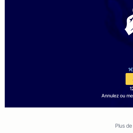
1€
1
Annulez ou me
Plus de