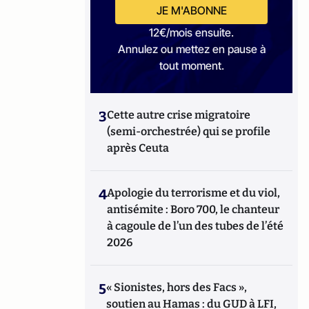
JE M'ABONNE
12€/mois ensuite.
Annulez ou mettez en pause à
tout moment.
3
Cette autre crise migratoire
(semi-orchestrée) qui se profile
après Ceuta
4
Apologie du terrorisme et du viol,
antisémite : Boro 700, le chanteur
à cagoule de l’un des tubes de l’été
2026
5
« Sionistes, hors des Facs »,
soutien au Hamas : du GUD à LFI,