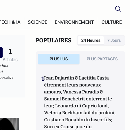
TECH & IA
SCIENCE
ENVIRONNEMENT
CULTURE
POPULAIRES
24 Heures
7 Jours
1
PLUS LUS
PLUS PARTAGES
Articles
 abus
nt
 possède
1
Jean Dujardin & Laetitia Casta
étrennent leurs nouveaux
amours, Vanessa Paradis &
Samuel Benchetrit enterrent le
leur; Leonardo di Caprio fond,
Victoria Beckham fait du brukini,
Cristiano Ronaldo du bisco-fils;
Suri ex Cruise joue du