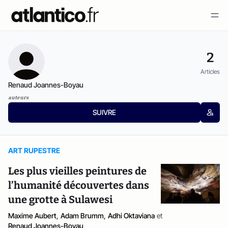
2
Articles
Renaud Joannes-Boyau
auteurs
SUIVRE
ART RUPESTRE
Les plus vieilles peintures de
l’humanité découvertes dans
une grotte à Sulawesi
Maxime Aubert
,
Adam Brumm
,
Adhi Oktaviana
et
Renaud Joannes-Boyau