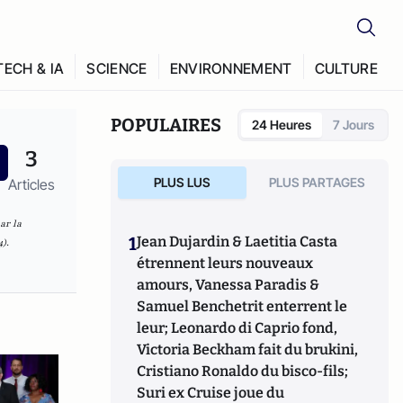
TECH & IA
SCIENCE
ENVIRONNEMENT
CULTURE
POPULAIRES
24 Heures
7 Jours
3
PLUS LUS
PLUS PARTAGES
Articles
ar la
1
Jean Dujardin & Laetitia Casta
).
étrennent leurs nouveaux
amours, Vanessa Paradis &
Samuel Benchetrit enterrent le
leur; Leonardo di Caprio fond,
Victoria Beckham fait du brukini,
Cristiano Ronaldo du bisco-fils;
Suri ex Cruise joue du