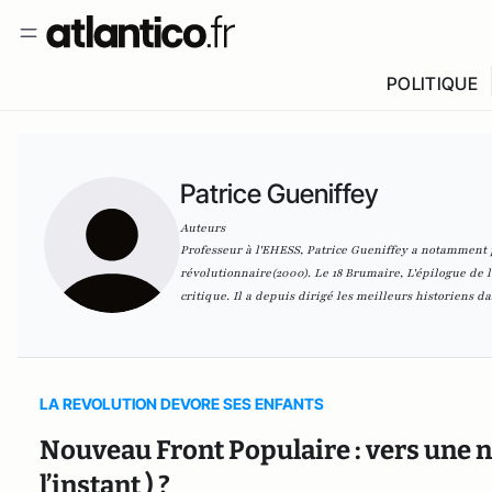
POLITIQUE
Patrice Gueniffey
Auteurs
Professeur à l'EHESS, Patrice Gueniffey a notamment pu
révolutionnaire(2000). Le 18 Brumaire, L'épilogue de l
critique. Il a depuis dirigé les meilleurs historiens da
LA REVOLUTION DEVORE SES ENFANTS
Nouveau Front Populaire : vers une n
l’instant ) ?