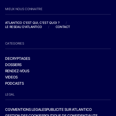
MIEUX NOUS CONNAITRE
ATLANTICO C'EST QUI, C'EST QUOI ?
/
LE RESEAU D'ATLANTICO
/
CONTACT
CATEGORIES
DECRYPTAGES
DOSSIERS
RENDEZ-VOUS
VIDEOS
PODCASTS
LEGAL
CGV
MENTIONS LEGALES
PUBLICITE SUR ATLANTICO
GESTION DES COOKIES
POLITIQUE DE CONFIDENTIALITE