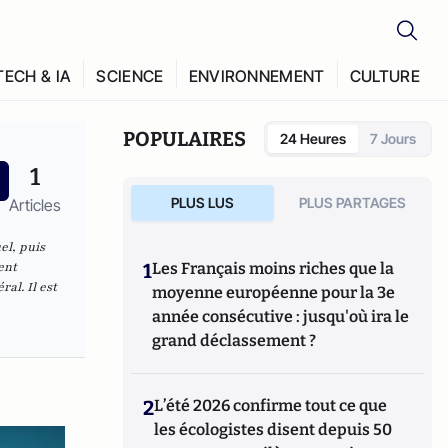
TECH & IA
SCIENCE
ENVIRONNEMENT
CULTURE
POPULAIRES
24 Heures
7 Jours
1
PLUS LUS
PLUS PARTAGES
Articles
el, puis
ent
1
Les Français moins riches que la
al. Il est
moyenne européenne pour la 3e
année consécutive : jusqu'où ira le
grand déclassement ?
2
L’été 2026 confirme tout ce que
les écologistes disent depuis 50