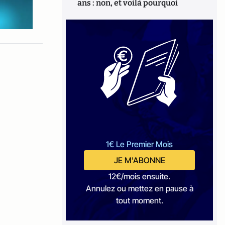
ans : non, et voilà pourquoi
1€ Le Premier Mois
JE M'ABONNE
12€/mois ensuite.
Annulez ou mettez en pause à
tout moment.