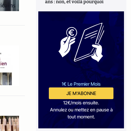
ans : non, et voilà pourquoi
1€ Le Premier Mois
JE M'ABONNE
12€/mois ensuite.
Annulez ou mettez en pause à
tout moment.