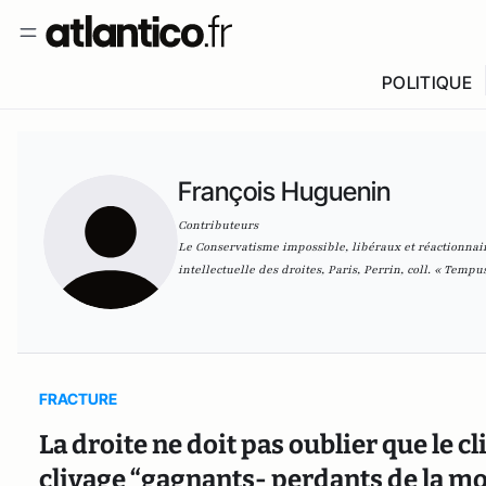
POLITIQUE
François Huguenin
Contributeurs
Le Conservatisme impossible, libéraux et réactionnair
intellectuelle des droites, Paris, Perrin, coll. « Tempus
FRACTURE
La droite ne doit pas oublier que le c
clivage “gagnants- perdants de la mo