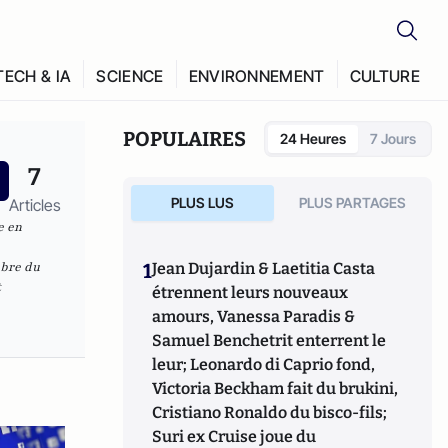
TECH & IA
SCIENCE
ENVIRONNEMENT
CULTURE
POPULAIRES
24 Heures
7 Jours
7
PLUS LUS
PLUS PARTAGES
Articles
e en
mbre du
1
Jean Dujardin & Laetitia Casta
t
étrennent leurs nouveaux
amours, Vanessa Paradis &
Samuel Benchetrit enterrent le
leur; Leonardo di Caprio fond,
Victoria Beckham fait du brukini,
Cristiano Ronaldo du bisco-fils;
Suri ex Cruise joue du