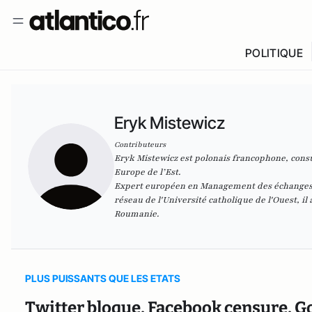
POLITIQUE
Eryk Mistewicz
Contributeurs
Eryk Mistewicz est polonais francophone, consul
Europe de l’Est.
Expert européen en Management des échanges 
réseau de l'Université catholique de l'Ouest, il
Roumanie.
PLUS PUISSANTS QUE LES ETATS
Twitter bloque, Facebook censure, Go