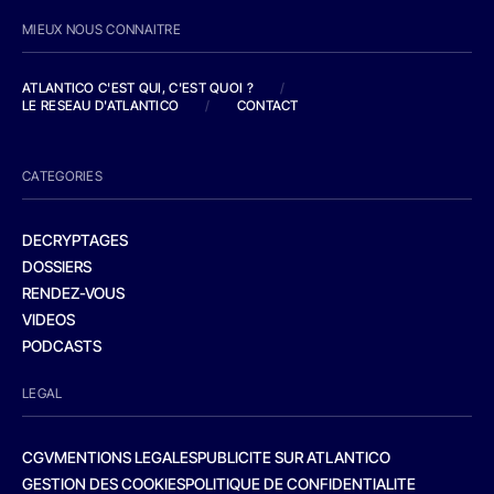
MIEUX NOUS CONNAITRE
ATLANTICO C'EST QUI, C'EST QUOI ?
/
LE RESEAU D'ATLANTICO
/
CONTACT
CATEGORIES
DECRYPTAGES
DOSSIERS
RENDEZ-VOUS
VIDEOS
PODCASTS
LEGAL
CGV
MENTIONS LEGALES
PUBLICITE SUR ATLANTICO
GESTION DES COOKIES
POLITIQUE DE CONFIDENTIALITE