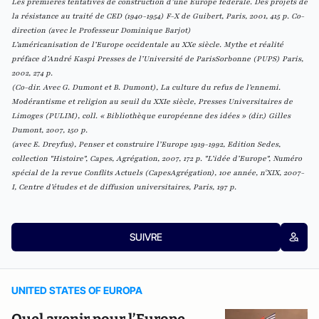
Les premières tentatives de construction d’une Europe fédérale.
Des projets de
la résistance au traité de CED (1940-1954)
F-X de Guibert, Paris, 2001, 415 p. Co-
direction (avec le Professeur Dominique Barjot)
L’américanisation de l’Europe occidentale au XXe siècle.
Mythe et réalité
préface d’André Kaspi Presses de l’Université de ParisSorbonne (PUPS) Paris,
2002, 274 p.
(Co-dir. Avec G. Dumont et B. Dumont),
La culture du refus de l’ennemi.
Modérantisme et religion au seuil du XXIe siècle
, Presses Universitaires de
Limoges (PULIM), coll. « Bibliothèque européenne des idées » (dir.) Gilles
Dumont, 2007, 150 p.
(avec E. Dreyfus),
Penser et construire l’Europe 1919-1992
, Edition Sedes,
collection "Histoire", Capes, Agrégation, 2007, 172 p. "L’idée d’Europe", Numéro
spécial de la revue Conflits Actuels (CapesAgrégation), 10e année, n°XIX, 2007-
I, Centre d’études et de diffusion universitaires, Paris, 197 p.
SUIVRE
UNITED STATES OF EUROPA