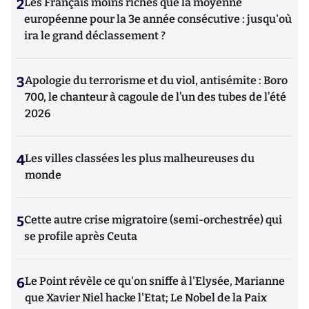
2
Les Français moins riches que la moyenne
européenne pour la 3e année consécutive : jusqu'où
ira le grand déclassement ?
3
Apologie du terrorisme et du viol, antisémite : Boro
700, le chanteur à cagoule de l’un des tubes de l’été
2026
4
Les villes classées les plus malheureuses du
monde
5
Cette autre crise migratoire (semi-orchestrée) qui
se profile après Ceuta
6
Le Point révèle ce qu'on sniffe à l'Elysée, Marianne
que Xavier Niel hacke l'Etat; Le Nobel de la Paix