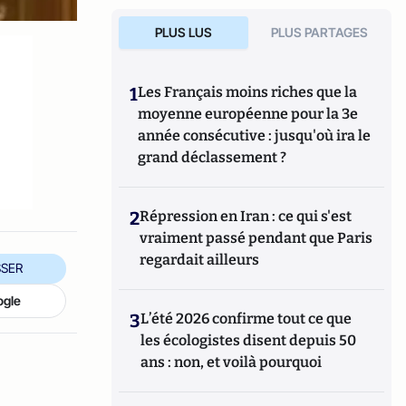
PLUS LUS
PLUS PARTAGES
1
Les Français moins riches que la
moyenne européenne pour la 3e
année consécutive : jusqu'où ira le
grand déclassement ?
2
Répression en Iran : ce qui s'est
vraiment passé pendant que Paris
regardait ailleurs
SER
ogle
3
L’été 2026 confirme tout ce que
les écologistes disent depuis 50
ans : non, et voilà pourquoi