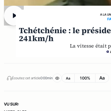
A LA U
F
Tchétchénie : le présid
241km/h
La vitesse était
Aa
100%
Écoutez cet article
0:00min
Aa
VU SUR: