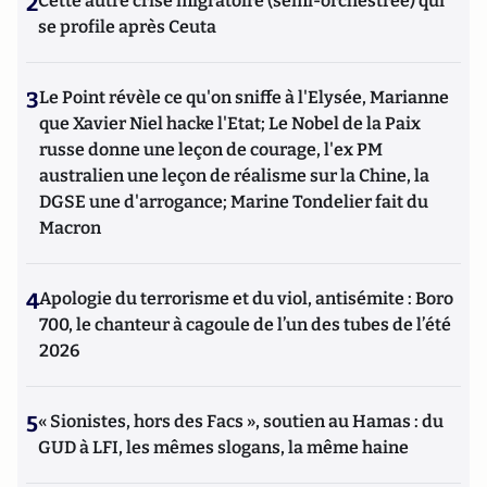
2
Cette autre crise migratoire (semi-orchestrée) qui
se profile après Ceuta
3
Le Point révèle ce qu'on sniffe à l'Elysée, Marianne
que Xavier Niel hacke l'Etat; Le Nobel de la Paix
russe donne une leçon de courage, l'ex PM
australien une leçon de réalisme sur la Chine, la
DGSE une d'arrogance; Marine Tondelier fait du
Macron
4
Apologie du terrorisme et du viol, antisémite : Boro
700, le chanteur à cagoule de l’un des tubes de l’été
2026
5
« Sionistes, hors des Facs », soutien au Hamas : du
GUD à LFI, les mêmes slogans, la même haine