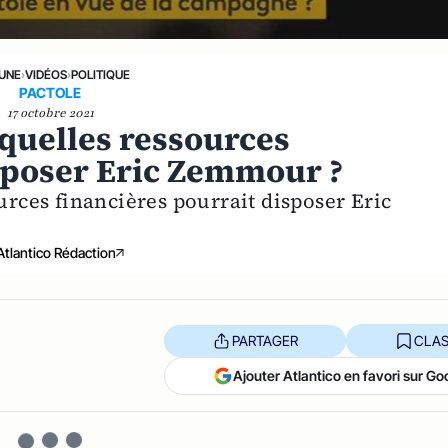
 UNE
›
VIDÉOS
›
POLITIQUE
PACTOLE
17 octobre 2021
 quelles ressources
isposer Eric Zemmour ?
ources financières pourrait disposer Eric
Atlantico Rédaction
PARTAGER
CLAS
Ajouter Atlantico en favori sur Go