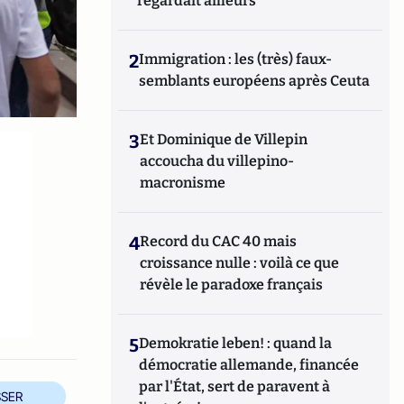
regardait ailleurs
2
Immigration : les (très) faux-
semblants européens après Ceuta
3
Et Dominique de Villepin
accoucha du villepino-
macronisme
4
Record du CAC 40 mais
croissance nulle : voilà ce que
révèle le paradoxe français
5
Demokratie leben! : quand la
démocratie allemande, financée
par l'État, sert de paravent à
SER