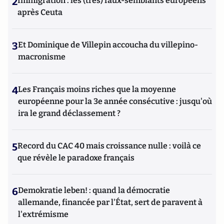
2
Immigration : les (très) faux-semblants européens
après Ceuta
3
Et Dominique de Villepin accoucha du villepino-
macronisme
4
Les Français moins riches que la moyenne
européenne pour la 3e année consécutive : jusqu'où
ira le grand déclassement ?
5
Record du CAC 40 mais croissance nulle : voilà ce
que révèle le paradoxe français
6
Demokratie leben! : quand la démocratie
allemande, financée par l'État, sert de paravent à
l'extrémisme