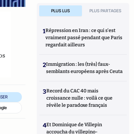
PLUS LUS
PLUS PARTAGES
1
Répression en Iran : ce qui s'est
vraiment passé pendant que Paris
regardait ailleurs
os
2
Immigration : les (très) faux-
semblants européens après Ceuta
3
Record du CAC 40 mais
SER
croissance nulle : voilà ce que
révèle le paradoxe français
ogle
4
Et Dominique de Villepin
accoucha du villepino-