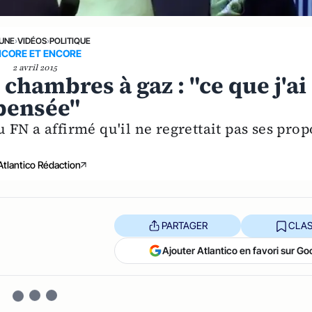
 UNE
›
VIDÉOS
›
POLITIQUE
NCORE ET ENCORE
2 avril 2015
 chambres à gaz : "ce que j'ai
 pensée"
FN a affirmé qu'il ne regrettait pas ses prop
Atlantico Rédaction
PARTAGER
CLAS
Ajouter Atlantico en favori sur Go