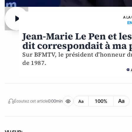
A LA
E
Jean-Marie Le Pen et les
dit correspondait à ma
Sur BFMTV, le président d'honneur du 
de 1987.
Aa
100%
Écoutez cet article
0:00min
Aa
VU SUR: