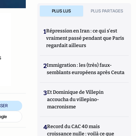
PLUS LUS
PLUS PARTAGES
1
Répression en Iran : ce qui s'est
vraiment passé pendant que Paris
regardait ailleurs
s
2
Immigration : les (très) faux-
semblants européens après Ceuta
3
Et Dominique de Villepin
accoucha du villepino-
SER
macronisme
ogle
4
Record du CAC 40 mais
croissance nulle : voilà ce que