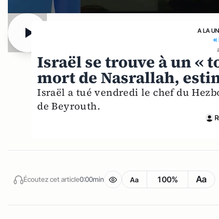
A LA U
«
Israël se trouve à un « 
mort de Nasrallah, est
Israël a tué vendredi le chef du Hezb
de Beyrouth.
R
Aa
100%
Écoutez cet article
0:00min
Aa