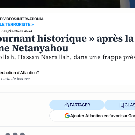
NE
›
VIDÉOS
›
INTERNATIONAL
 LE TERRORISTE »
29 septembre 2024
tournant historique » après la
ime Netanyahou
ollah, Hassan Nasrallah, dans une frappe prè
édaction d'Atlantico
1 min de lecture
PARTAGER
CLAS
Ajouter Atlantico en favori sur Go