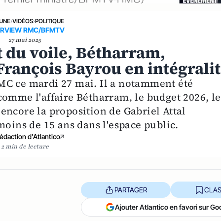
 UNE
›
VIDÉOS
›
POLITIQUE
ERVIEW RMC/BFMTV
27 mai 2025
 du voile, Bétharram,
 François Bayrou en intégrali
MC ce mardi 27 mai. Il a notamment été
comme l'affaire Bétharram, le budget 2026, le
encore la proposition de Gabriel Attal
moins de 15 ans dans l'espace public.
édaction d'Atlantico
2 min de lecture
PARTAGER
CLAS
Ajouter Atlantico en favori sur Go