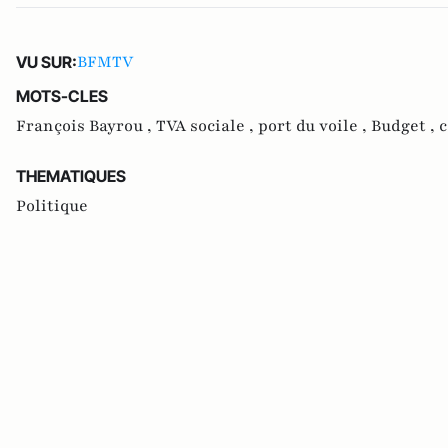
BFMTV
VU SUR:
MOTS-CLES
François Bayrou ,
TVA sociale ,
port du voile ,
Budget ,
c
THEMATIQUES
Politique