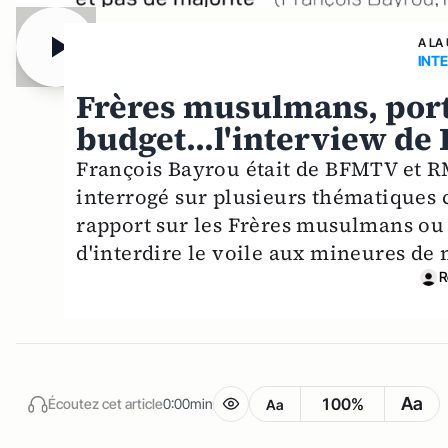
A LA
INT
Frères musulmans, port
budget...l'interview de
François Bayrou était de BFMTV et R
interrogé sur plusieurs thématiques 
rapport sur les Frères musulmans ou 
d'interdire le voile aux mineures de 
R
Aa
100%
Écoutez cet article
0:00min
Aa