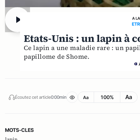
A L
ET
Etats-Unis : un lapin à c
Ce lapin a une maladie rare : un pap
papillome de Shome.
Aa
100%
Écoutez cet article
0:00min
Aa
MOTS-CLES
lapin