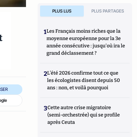
PLUS LUS
PLUS PARTAGES
1
Les Français moins riches que la
t
moyenne européenne pour la 3e
année consécutive : jusqu'où ira le
grand déclassement ?
2
L’été 2026 confirme tout ce que
les écologistes disent depuis 50
ans : non, et voilà pourquoi
SER
ogle
3
Cette autre crise migratoire
(semi-orchestrée) qui se profile
après Ceuta