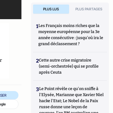
PLUS LUS
PLUS PARTAGES
1
Les Français moins riches que la
moyenne européenne pour la 3e
année consécutive : jusqu'où ira le
grand déclassement ?
r
2
Cette autre crise migratoire
(semi-orchestrée) qui se profile
après Ceuta
3
Le Point révèle ce qu'on sniffe à
l'Elysée, Marianne que Xavier Niel
SER
hacke l'Etat; Le Nobel de la Paix
ogle
russe donne une leçon de
courage, l'ex PM australien une