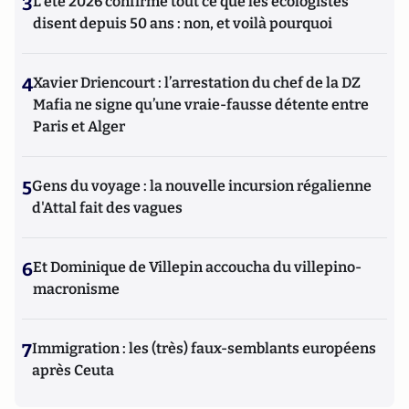
3
L’été 2026 confirme tout ce que les écologistes
disent depuis 50 ans : non, et voilà pourquoi
4
Xavier Driencourt : l’arrestation du chef de la DZ
Mafia ne signe qu’une vraie-fausse détente entre
Paris et Alger
5
Gens du voyage : la nouvelle incursion régalienne
d'Attal fait des vagues
6
Et Dominique de Villepin accoucha du villepino-
macronisme
7
Immigration : les (très) faux-semblants européens
après Ceuta