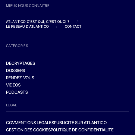
MIEUX NOUS CONNAITRE
ATLANTICO C'EST QUI, C'EST QUOI ?
/
LE RESEAU D'ATLANTICO
/
CONTACT
CATEGORIES
DECRYPTAGES
DOSSIERS
RENDEZ-VOUS
VIDEOS
PODCASTS
LEGAL
CGV
MENTIONS LEGALES
PUBLICITE SUR ATLANTICO
GESTION DES COOKIES
POLITIQUE DE CONFIDENTIALITE