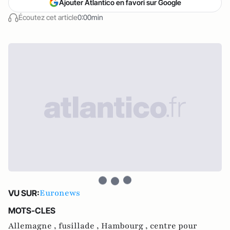
Ajouter Atlantico en favori sur Google
Écoutez cet article
0:00min
Euronews
VU SUR:
MOTS-CLES
Allemagne ,
fusillade ,
Hambourg ,
centre pour