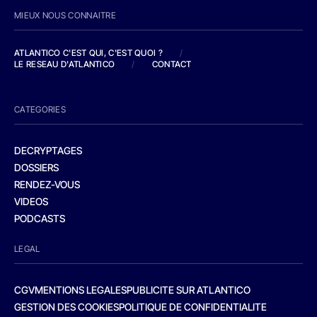
MIEUX NOUS CONNAITRE
ATLANTICO C'EST QUI, C'EST QUOI ?
/
LE RESEAU D'ATLANTICO
/
CONTACT
CATEGORIES
DECRYPTAGES
DOSSIERS
RENDEZ-VOUS
VIDEOS
PODCASTS
LEGAL
CGV
MENTIONS LEGALES
PUBLICITE SUR ATLANTICO
GESTION DES COOKIES
POLITIQUE DE CONFIDENTIALITE