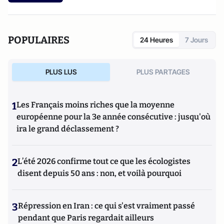
les vrais enjeux de la candidature d'Ankara
(éditions des
Syrtes) et
Le complexe occidental, petit traité de
déculpabilisation
(éditions du Toucan),
Les vrais ennemis de
l'Occident : du rejet de la Russie à l'islamisation de nos
POPULAIRES
24 Heures
7 Jours
sociétés ouvertes
(Editions du Toucan),
La statégie de
l'intimidation
(Editions de l'Artilleur) ou bien encore
Le
Projet: La stratégie de conquête et d'infiltration des frères
PLUS LUS
PLUS PARTAGES
musulmans en France et dans le monde
(Editions de
L'Artilleur).
1
Les Français moins riches que la moyenne
européenne pour la 3e année consécutive : jusqu'où
ira le grand déclassement ?
2
L’été 2026 confirme tout ce que les écologistes
disent depuis 50 ans : non, et voilà pourquoi
3
Répression en Iran : ce qui s'est vraiment passé
pendant que Paris regardait ailleurs