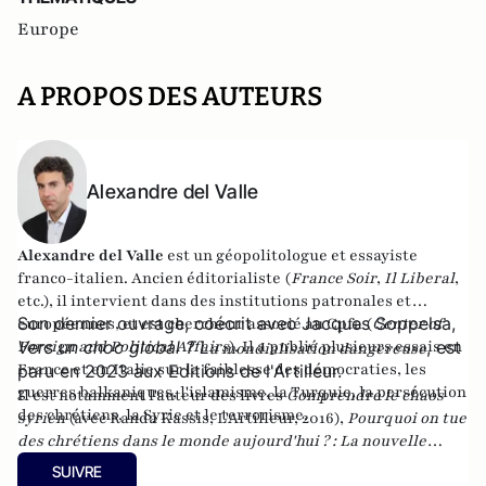
Europe
A PROPOS DES AUTEURS
Alexandre del Valle
Alexandre del Valle
est un géopolitologue et essayiste
franco-italien. Ancien éditorialiste (
France Soir
,
Il Liberal
,
etc.), il intervient dans des institutions patronales et
Son dernier ouvrage, coécrit avec Jacques Soppelsa,
européennes, et est chercheur associé au Cpfa (
Center of
Foreign and Political Affairs
Vers un choc global ? L
). Il a publié plusieurs essais en
, est
a mondialisation dangereuse
France et en Italie sur la faiblesse des démocraties, les
paru en 2023 aux Editions de l'Artilleur.
guerres balkaniques, l'islamisme, la Turquie, la persécution
Il est notamment l'auteur des livres
Comprendre le chaos
des chrétiens, la Syrie et le terrorisme.
syrien
(avec Randa Kassis, L'Artilleur, 2016),
Pourquoi on tue
des chrétiens dans le monde aujourd'hui ? : La nouvelle
christianophobie
(éditions Maxima),
Le dilemme turc : Ou
SUIVRE