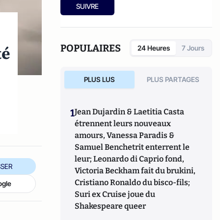
SUIVRE
POPULAIRES
té
24 Heures
7 Jours
PLUS LUS
PLUS PARTAGES
r
1
Jean Dujardin & Laetitia Casta
étrennent leurs nouveaux
amours, Vanessa Paradis &
Samuel Benchetrit enterrent le
leur; Leonardo di Caprio fond,
SER
Victoria Beckham fait du brukini,
Cristiano Ronaldo du bisco-fils;
ogle
Suri ex Cruise joue du
Shakespeare queer