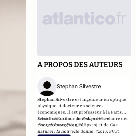
A PROPOS DES AUTEURS
Stephan Silvestre
Stephan Silvestre
est ingénieur en optique
physique et docteur en sciences
économiques. Il est professeur à la Paris
School of Business, membre de la chaire des
Il est le co-auteur de
Perspectives
risques énergétiques.
énergétiques (
2013, Ellipses) et de
Gaz
naturel : la nouvelle donne ?
(
2016, PUF).