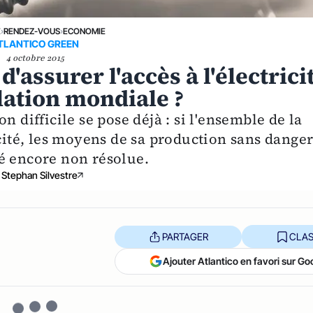
E
›
RENDEZ-VOUS
›
ECONOMIE
TLANTICO GREEN
4 octobre 2015
assurer l'accès à l'électrici
lation mondiale ?
n difficile se pose déjà : si l'ensemble de la
icité, les moyens de sa production sans dange
é encore non résolue.
Stephan Silvestre
PARTAGER
CLAS
Ajouter Atlantico en favori sur Go