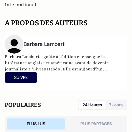
International
A PROPOS DES AUTEURS
Barbara Lambert
Barbara Lambert a goûté à l'édition et enseigné la
littérature anglaise et américaine avant de devenir
journaliste à "Livres Hebdo". Elle est aujourd'hui
responsable des rubriques société/idées d'Atlantico.fr.
SUIVRE
POPULAIRES
24 Heures
7 Jours
PLUS LUS
PLUS PARTAGES