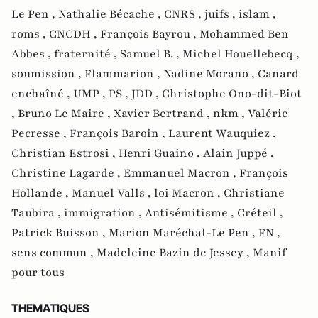
Le Pen ,
Nathalie Bécache ,
CNRS ,
juifs ,
islam ,
roms ,
CNCDH ,
François Bayrou ,
Mohammed Ben
Abbes ,
fraternité ,
Samuel B. ,
Michel Houellebecq ,
soumission ,
Flammarion ,
Nadine Morano ,
Canard
enchaîné ,
UMP ,
PS ,
JDD ,
Christophe Ono-dit-Biot
,
Bruno Le Maire ,
Xavier Bertrand ,
nkm ,
Valérie
Pecresse ,
François Baroin ,
Laurent Wauquiez ,
Christian Estrosi ,
Henri Guaino ,
Alain Juppé ,
Christine Lagarde ,
Emmanuel Macron ,
François
Hollande ,
Manuel Valls ,
loi Macron ,
Christiane
Taubira ,
immigration ,
Antisémitisme ,
Créteil ,
Patrick Buisson ,
Marion Maréchal-Le Pen ,
FN ,
sens commun ,
Madeleine Bazin de Jessey ,
Manif
pour tous
THEMATIQUES